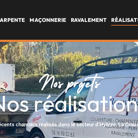
ARPENTE
MAÇONNERIE
RAVALEMENT
RÉALISAT
Nos projets
Nos réalisation
cents chantiers réalisés dans le secteur d’Hyères, La Crau e